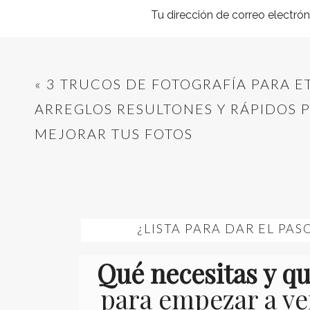
Tu dirección de correo electrón
Comentario
*
«
3 TRUCOS DE FOTOGRAFÍA PARA ET
ARREGLOS RESULTONES Y RÁPIDOS 
MEJORAR TUS FOTOS
Nombre
*
¿LISTA PARA DAR EL PAS
Correo electrónico
*
Qué necesitas y q
para empezar a v
Web