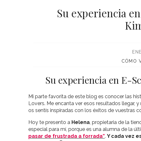
Su experiencia en
Ki
ENE
CÓMO V
Su experiencia en E-S
Mi parte favorita de este blog es conocer las his
Lovers. Me encanta ver esos resultados llegar,
os sentís inspiradas con los éxitos de vuestras
Hoy te presento a
Helena
, propietaria de la tie
especial para mí, porque es una alumna de la ú
pasar de frustrada a forrada”
.
Y cada vez e