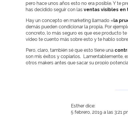
pero hace unos años esto no era posible. Y te pr
has decidido seguir con las
ventas visibles en 
Hay un concepto en marketing llamado «
la pru
demás pueden condicionar la propia. Por ejempl
concreto, lo más seguro es que ese producto t
vídeo te cuento más sobre esto y te hablo sobre 
Pero, claro, también sé que esto tiene una
contr
son mis éxitos y copiarlos. Lamentablemente, ex
otros makers antes que sacar su propio potencial
sus posibilidades y adentrarse en el mundo creati
MIRA EL VÍDEO P
Hoy hablamos sobre si ocultar ventas en Etsy y d
transparencia.
Esther
dice:
5 febrero, 2019 a las 3:21 
¡Haz click para 
Voy a ver el vídeo pero an
gusta ver lo que he vendi