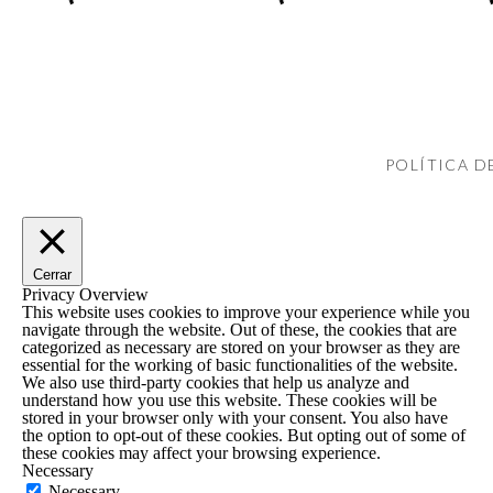
blasa castejón
dice:
8 febrero, 2019 a las 11:34
¡No te pierdas ninguna novedad de Etsy! ¡Suscr
Con 6 ventas y 0 reseñas c
¡Haz click aquí para acceder al post sobre 
se vea lo bonitas que son.
debe ser complicado.
POLÍTICA D
¿No conocías la web de consejos de Mireia S
Reply
Echa un vistazo a mi tienda aquí
Mireia Solsona
dice:
Suscríbete al canal de Mireia Solsona
23 febrero, 2019 a las 
Cerrar
Privacy Overview
Hola, ¡Felicidades en 
This website uses cookies to improve your experience while you
en el video, yo recomi
navigate through the website. Out of these, the cookies that are
categorized as necessary are stored on your browser as they are
Seller» e incentivar la
essential for the working of basic functionalities of the website.
animar a tus comprador
We also use third-party cookies that help us analyze and
mandas, o algún «empu
understand how you use this website. These cookies will be
stored in your browser only with your consent. You also have
¡Las reseñas te ayudar
the option to opt-out of these cookies. But opting out of some of
¡Mucha suerte!
these cookies may affect your browsing experience.
Mireia
Necessary
Necessary