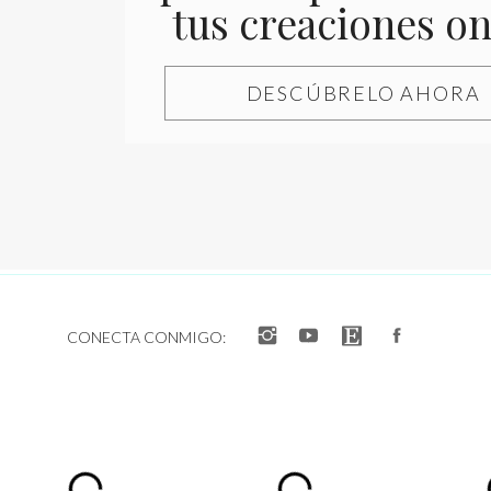
tus creaciones on
¡Encantada de saludart
Reply
Guarda mi nombre, correo elec
DESCÚBRELO AHORA
Sole
dice:
5 febrero, 2019 a las 5:34 
Por qué no tienes tu propi
Reply
Mireia Solsona
dice:
10 febrero, 2019 a las 
¡Qué tal Sole, gracias 
Etsy primero, porque es
CONECTA CONMIGO:
sitio puede tomar más 
ya existe un base de c
con la tienda Etsy.
Mucha suerte y un abr
Mireia
Reply