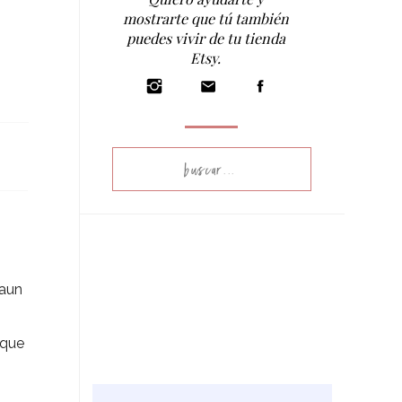
mostrarte que tú también
puedes vivir de tu tienda
Etsy.
Search
for:
 aun
 que