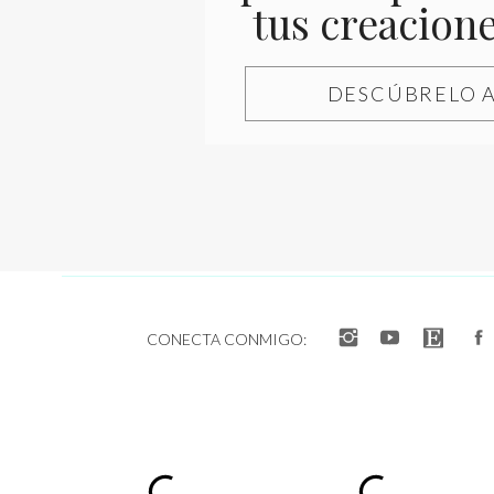
tus creacion
DESCÚBRELO 
Guarda mi nombre, co
Cómo recuperar la 
CONECTA CONMIGO:
Muchas veces pensamos que hemos pe
Pero cuando observamos la situación 
la falta de inspiración.