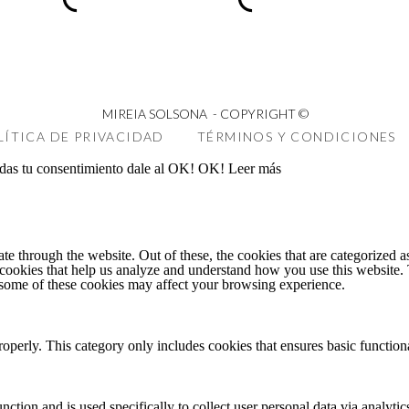
ue la mayoría de mis momentos de frustración aparecen cu
gar a todo.
rtos.
MIREIA SOLSONA - COPYRIGHT ©
 del día.
LÍTICA DE PRIVACIDAD
TÉRMINOS Y CONDICIONES
, atender a mis alumnas, cuidar de mi familia y estar prese
 das tu consentimiento dale al OK!
OK!
Leer más
veía oportunidades.
 through the website. Out of these, the cookies that are categorized as
y cookies that help us analyze and understand how you use this website.
f some of these cookies may affect your browsing experience.
roperly. This category only includes cookies that ensures basic functiona
strado que el agotamiento prolongado afecta directamente
nction and is used specifically to collect user personal data via analyt