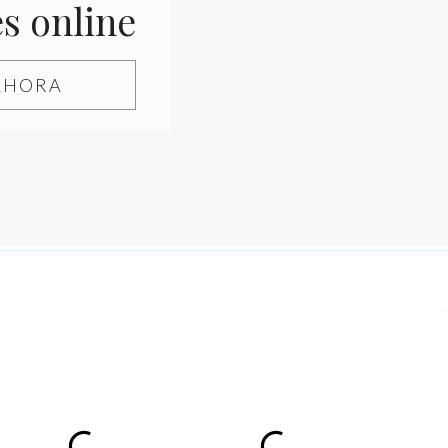
es online
AHORA
rreo electrónico y web en este navegador para la próxima 
inspiración cuando estás agotada
rdido la motivación.
con honestidad, descubrimos que el verdadero problema no 