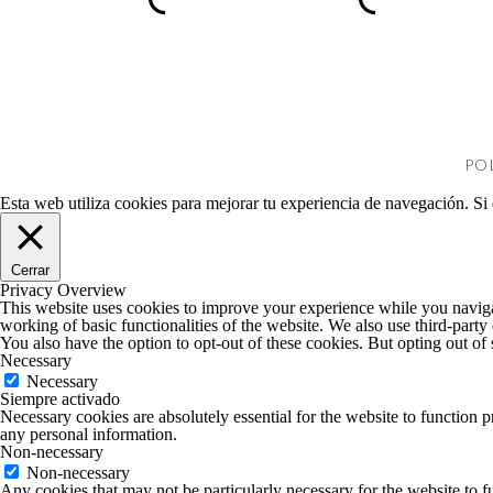
Es el cansancio.
Durante años me he dado cuenta de q
llevo demasiado tiempo intentando lle
Cuando tengo demasiados frentes abie
Cuando intento aprovechar cada minuto
PO
Cuando quiero avanzar en mis proyectos
Esta web utiliza cookies para mejorar tu experiencia de navegación. Si
en todo.
Y entonces ocurre algo curioso.
Cerrar
Privacy Overview
Empiezo a ver problemas donde antes 
This website uses cookies to improve your experience while you navigate
working of basic functionalities of the website. We also use third-part
You also have the option to opt-out of these cookies. But opting out o
Todo parece más difícil.
Necessary
Necessary
Las soluciones desaparecen.
Siempre activado
Necessary cookies are absolutely essential for the website to function p
Y la sensación de bloqueo aumenta.
any personal information.
Non-necessary
Non-necessary
De hecho, diversos estudios han demo
Any cookies that may not be particularly necessary for the website to fu