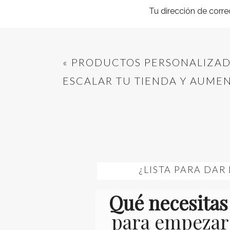
Tu dirección de corre
Comentario
*
«
PRODUCTOS PERSONALIZAD
ESCALAR TU TIENDA Y AUME
Nombre
*
¿LISTA PARA DAR 
Correo electrónico
*
Qué necesitas
para empezar
Web